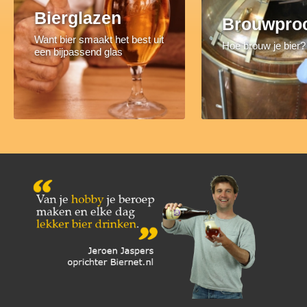
Bierglazen
Brouwpro
Want bier smaakt het best uit
Hoe brouw je bier?
een bijpassend glas