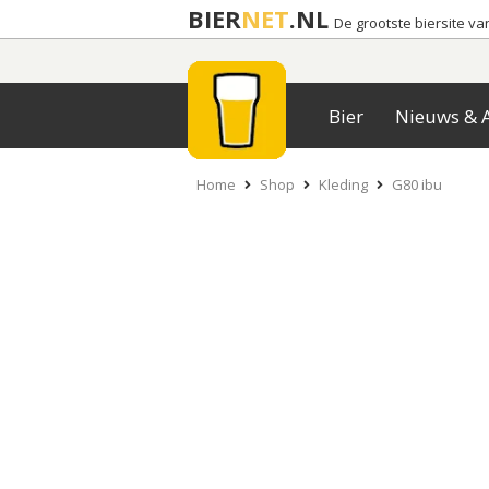
BIER
NET
.NL
De grootste biersite v
Bier
Nieuws & A
Home
Shop
Kleding
G80 ibu