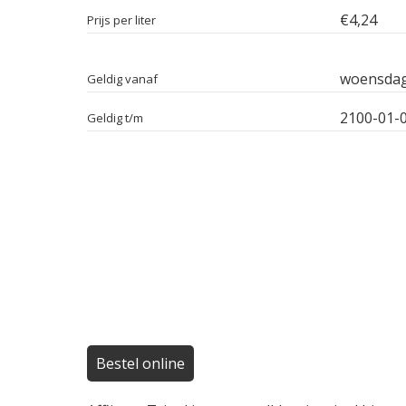
€4,24
Prijs per liter
woensdag
Geldig vanaf
2100-01-
Geldig t/m
Bestel online