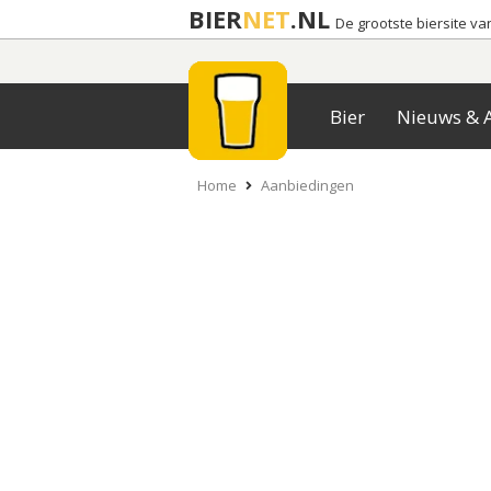
BIER
NET
.NL
De grootste biersite v
Bier
Nieuws & A
Home
Aanbiedingen