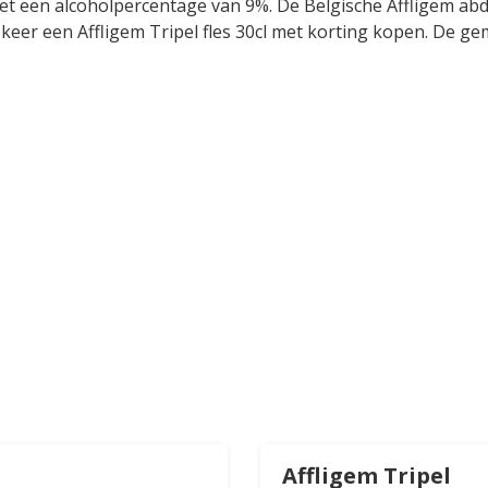
 met een alcoholpercentage van 9%. De Belgische Affligem ab
er een Affligem Tripel fles 30cl met korting kopen. De gem
Affligem Tripel