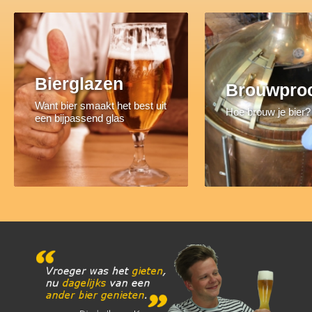
Bierglazen
Brouwpro
Want bier smaakt het best uit
Hoe brouw je bier?
een bijpassend glas