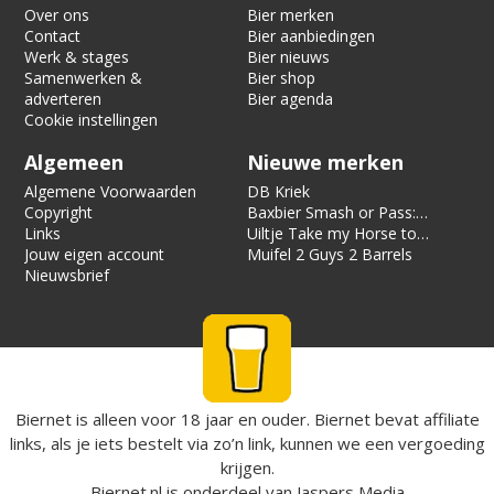
Over ons
Bier merken
Contact
Bier aanbiedingen
Werk & stages
Bier nieuws
Samenwerken &
Bier shop
adverteren
Bier agenda
Cookie instellingen
Algemeen
Nieuwe merken
Algemene Voorwaarden
DB Kriek
Copyright
Baxbier Smash or Pass:
Links
Strata
Uiltje Take my Horse to
Jouw eigen account
the Hotel Room
Muifel 2 Guys 2 Barrels
Nieuwsbrief
Biernet is alleen voor 18 jaar en ouder. Biernet bevat affiliate
links, als je iets bestelt via zo’n link, kunnen we een vergoeding
krijgen.
Biernet.nl
is onderdeel van
Jaspers Media