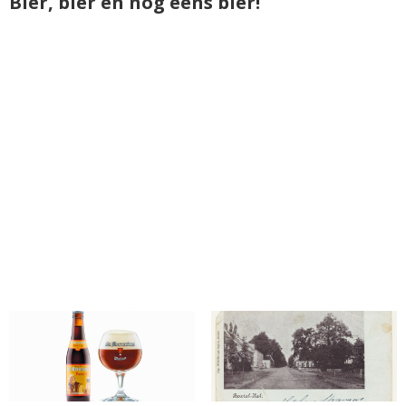
Bier, bier en nog eens bier!