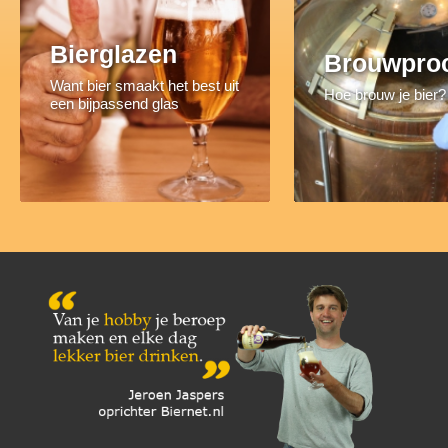
Bierglazen
Brouwpro
Want bier smaakt het best uit
Hoe brouw je bier?
een bijpassend glas