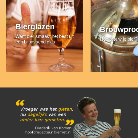
Bierglazen
Brouwpro
Want bier smaakt het best uit
Hoe brouw je bier?
een bijpassend glas