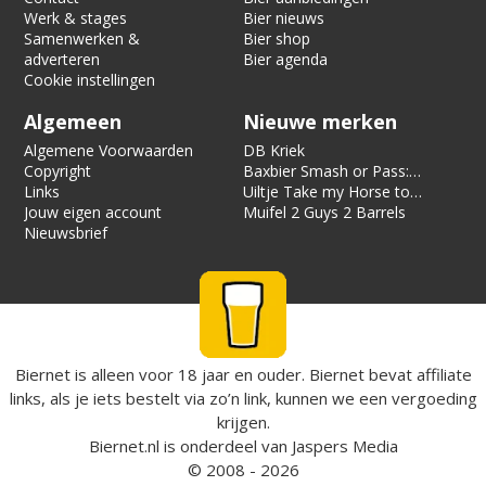
Werk & stages
Bier nieuws
Samenwerken &
Bier shop
adverteren
Bier agenda
Cookie instellingen
Algemeen
Nieuwe merken
Algemene Voorwaarden
DB Kriek
Copyright
Baxbier Smash or Pass:
Links
Strata
Uiltje Take my Horse to
Jouw eigen account
the Hotel Room
Muifel 2 Guys 2 Barrels
Nieuwsbrief
Biernet is alleen voor 18 jaar en ouder. Biernet bevat affiliate
links, als je iets bestelt via zo’n link, kunnen we een vergoeding
krijgen.
Biernet.nl
is onderdeel van
Jaspers Media
© 2008 - 2026