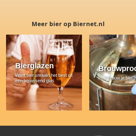
Meer bier op Biernet.nl
Bierglazen
Brouwpro
Want bier smaakt het best uit
Hoe brouw je bier?
een bijpassend glas