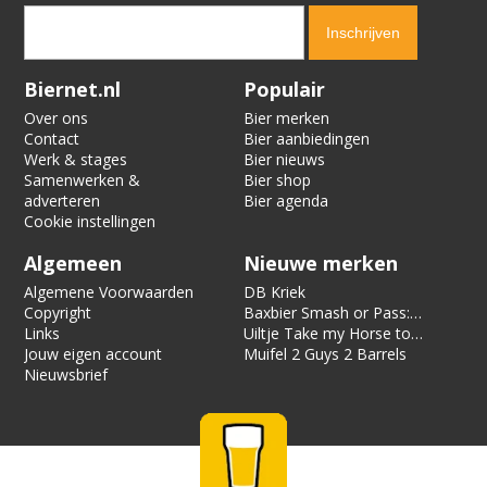
Verification code:
9577
Biernet.nl
Populair
Over ons
Bier merken
Contact
Bier aanbiedingen
Werk & stages
Bier nieuws
Samenwerken &
Bier shop
adverteren
Bier agenda
Cookie instellingen
Algemeen
Nieuwe merken
Algemene Voorwaarden
DB Kriek
Copyright
Baxbier Smash or Pass:
Links
Strata
Uiltje Take my Horse to
Jouw eigen account
the Hotel Room
Muifel 2 Guys 2 Barrels
Nieuwsbrief