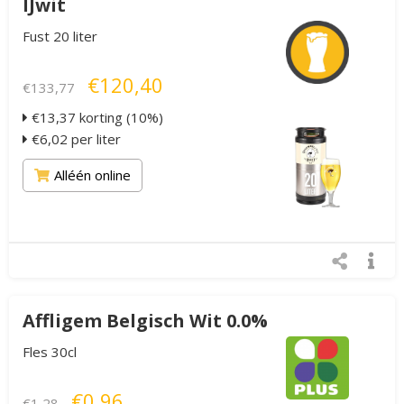
IJwit
Fust 20 liter
€120,40
€133,77
€13,37 korting (10%)
€6,02 per liter
Alléén online
Affligem Belgisch Wit 0.0%
Fles 30cl
€0,96
€1,28