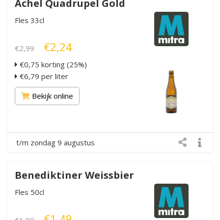
Achel Quadrupel Gold
Fles 33cl
€2,24
€2,99
€0,75 korting (25%)
€6,79 per liter
Bekijk online
t/m zondag 9 augustus
Benediktiner Weissbier
Fles 50cl
€1,49
€1,99