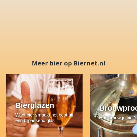
Meer bier op Biernet.nl
Bierglazen
Brouwpro
Want bier smaakt het best uit
Hoe brouw je bier?
een bijpassend glas