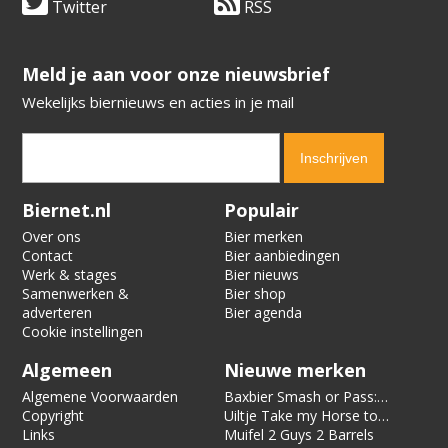
Twitter
RSS
​​​​​​​Meld je aan voor onze nieuwsbrief
Wekelijks biernieuws en acties in je mail
Verification code:
2331
Biernet.nl
Populair
Over ons
Bier merken
Contact
Bier aanbiedingen
Werk & stages
Bier nieuws
Samenwerken &
Bier shop
adverteren
Bier agenda
Cookie instellingen
Algemeen
Nieuwe merken
Algemene Voorwaarden
Baxbier Smash or Pass:
Copyright
Strata
Uiltje Take my Horse to
Links
the Hotel Room
Muifel 2 Guys 2 Barrels