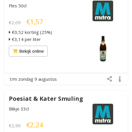
Fles 50cl
€1,57
€2,09
€0,52 korting (25%)
€3,14 per liter
Bekijk online
t/m zondag 9 augustus
Poesiat & Kater Smuling
Blikje 33cl
€2,24
€2,99