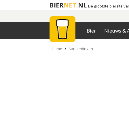
BIER
NET
.NL
De grootste biersite v
Bier
Nieuws & A
Home
Aanbiedingen