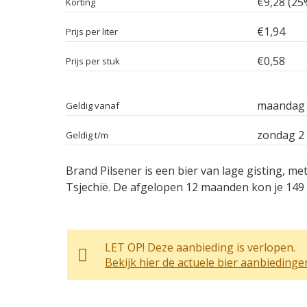
€9,28 (25
Korting
€1,94
Prijs per liter
€0,58
Prijs per stuk
maandag 2
Geldig vanaf
zondag 2
Geldig t/m
Brand Pilsener is een bier van lage gisting, met
Tsjechië. De afgelopen 12 maanden kon je 149 
LET OP! Deze aanbieding is verlopen.
Bekijk hier de actuele bier aanbiedinge