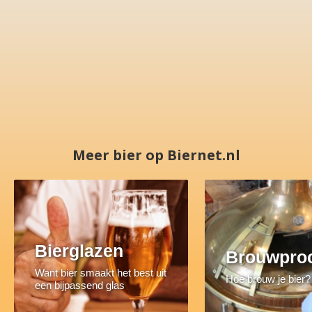
Meer bier op Biernet.nl
Bierglazen
Brouwpro
Want bier smaakt het best uit
Hoe brouw je bier?
een bijpassend glas