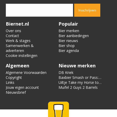
Verification code:
2518
Biernet.nl
Populair
Over ons
Bier merken
Contact
Bier aanbiedingen
Werk & stages
Bier nieuws
Samenwerken &
Bier shop
adverteren
Bier agenda
Cookie instellingen
Algemeen
Nieuwe merken
Algemene Voorwaarden
DB Kriek
Copyright
Baxbier Smash or Pass:
Links
Strata
Uiltje Take my Horse to
Jouw eigen account
the Hotel Room
Muifel 2 Guys 2 Barrels
Nieuwsbrief