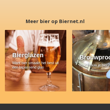
Meer bier op Biernet.nl
Bierglazen
Brouwpro
Want bier smaakt het best uit
Hoe brouw je bier?
een bijpassend glas