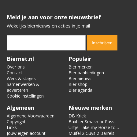
​​​​​​​Meld je aan voor onze nieuwsbrief
Wekelijks biernieuws en acties in je mail
Verification code:
8397
Biernet.nl
Populair
Over ons
Bier merken
Contact
Bier aanbiedingen
Werk & stages
Bier nieuws
Samenwerken &
Bier shop
adverteren
Bier agenda
Cookie instellingen
Algemeen
Nieuwe merken
Algemene Voorwaarden
DB Kriek
Copyright
Baxbier Smash or Pass:
Links
Strata
Uiltje Take my Horse to
Jouw eigen account
the Hotel Room
Muifel 2 Guys 2 Barrels