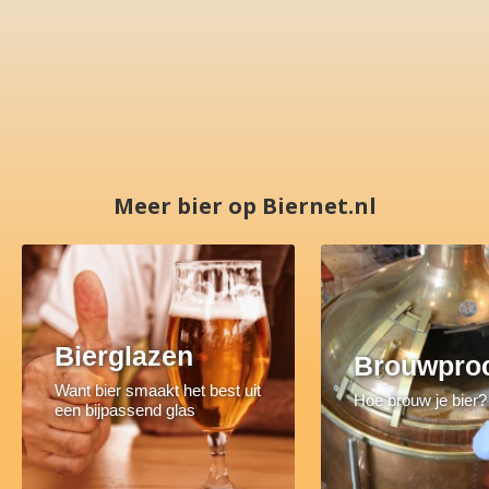
Meer bier op Biernet.nl
Bierglazen
Brouwpro
Want bier smaakt het best uit
Hoe brouw je bier?
een bijpassend glas