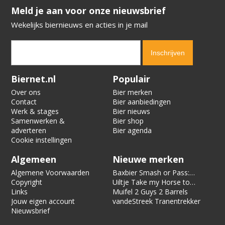
​​​​​​​Meld je aan voor onze nieuwsbrief
Wekelijks biernieuws en acties in je mail
Verification code:
1840
Biernet.nl
Populair
Over ons
Bier merken
Contact
Bier aanbiedingen
Werk & stages
Bier nieuws
Samenwerken &
Bier shop
adverteren
Bier agenda
Cookie instellingen
Algemeen
Nieuwe merken
Algemene Voorwaarden
Baxbier Smash or Pass:
Copyright
Strata
Uiltje Take my Horse to
Links
the Hotel Room
Muifel 2 Guys 2 Barrels
Jouw eigen account
vandeStreek Tranentrekker
Nieuwsbrief