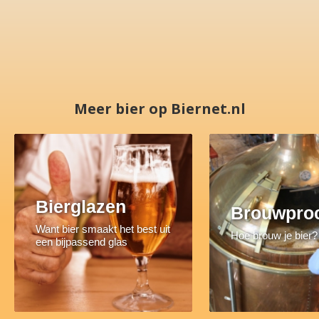
Meer bier op Biernet.nl
Bierglazen
Brouwpro
Want bier smaakt het best uit
Hoe brouw je bier?
een bijpassend glas