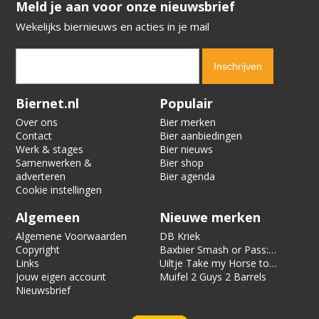
​​​​​​​Meld je aan voor onze nieuwsbrief
Wekelijks biernieuws en acties in je mail
Verification code:
8272
Biernet.nl
Populair
Over ons
Bier merken
Contact
Bier aanbiedingen
Werk & stages
Bier nieuws
Samenwerken &
Bier shop
adverteren
Bier agenda
Cookie instellingen
Algemeen
Nieuwe merken
Algemene Voorwaarden
DB Kriek
Copyright
Baxbier Smash or Pass:
Links
Strata
Uiltje Take my Horse to
Jouw eigen account
the Hotel Room
Muifel 2 Guys 2 Barrels
Nieuwsbrief