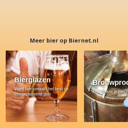
Meer bier op Biernet.nl
Bierglazen
Brouwpro
Want bier smaakt het best uit
Hoe brouw je bier?
een bijpassend glas