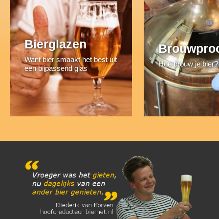
Bierglazen
Brouwpro
Want bier smaakt het best uit
Hoe brouw je bier?
een bijpassend glas