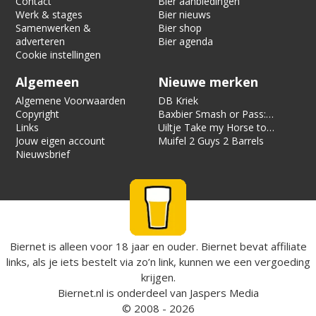
Contact
Bier aanbiedingen
Werk & stages
Bier nieuws
Samenwerken &
Bier shop
adverteren
Bier agenda
Cookie instellingen
Algemeen
Nieuwe merken
Algemene Voorwaarden
DB Kriek
Copyright
Baxbier Smash or Pass:
Links
Strata
Uiltje Take my Horse to
Jouw eigen account
the Hotel Room
Muifel 2 Guys 2 Barrels
Nieuwsbrief
Biernet is alleen voor 18 jaar en ouder. Biernet bevat affiliate
links, als je iets bestelt via zo’n link, kunnen we een vergoeding
krijgen.
Biernet.nl
is onderdeel van
Jaspers Media
© 2008 - 2026