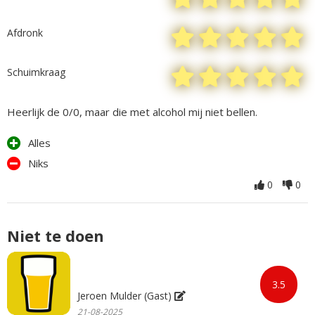
Afdronk
Schuimkraag
Heerlijk de 0/0, maar die met alcohol mij niet bellen.
Alles
Niks
0
0
Niet te doen
3.5
Jeroen Mulder (Gast)
21-08-2025