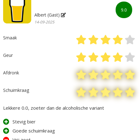
9.0
Albert (Gast)
14-09-2025
Smaak
Geur
Afdronk
Schuimkraag
Lekkere 0.0, zoeter dan de alcoholische variant
Stevig bier
Goede schuimkraag
Vrij zoet