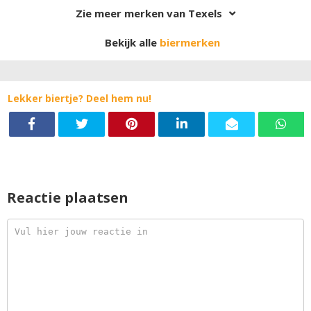
de donkere kleur en smaaktonen van koffie en karamel.
Zie meer merken van Texels
De moutbitterheid is een mooie aanvulling op de voor
een I.P.A. kenmerkende hopbitterheid.
Bekijk alle
biermerken
Lekker biertje? Deel hem nu!
Reactie plaatsen