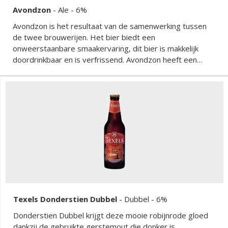
Avondzon
-
Ale
- 6%
Avondzon is het resultaat van de samenwerking tussen
de twee brouwerijen. Het bier biedt een
onweerstaanbare smaakervaring, dit bier is makkelijk
doordrinkbaar en is verfrissend. Avondzon heeft een
moutige basis en fruitige zachtbittere afdronk, waarin
subtiele smaak van bessen naar voren komt.
Texels Donderstien Dubbel
-
Dubbel
- 6%
Donderstien Dubbel krijgt deze mooie robijnrode gloed
dankzij de gebruikte gerstemout die donker is