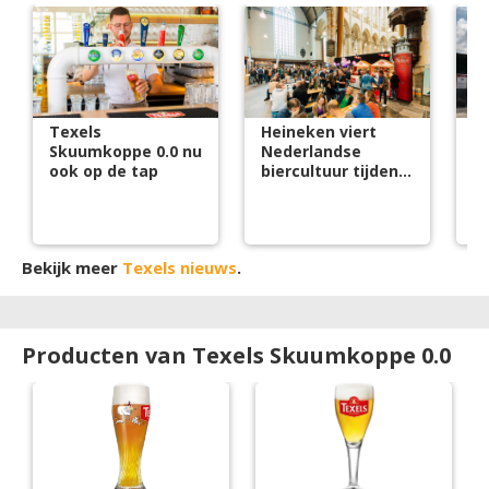
Texels
Heineken viert
T
Skuumkoppe 0.0 nu
Nederlandse
Bi
ook op de tap
biercultuur tijdens
o
Bierweek 2026
s
v
w
Bekijk meer
Texels nieuws
.
Producten van Texels Skuumkoppe 0.0