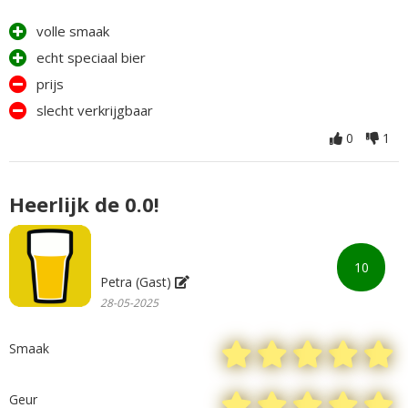
volle smaak
echt speciaal bier
prijs
slecht verkrijgbaar
0
1
Heerlijk de 0.0!
10
Petra (Gast)
28-05-2025
Smaak
Geur