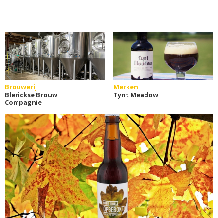
Brouwerij
Merken
Blerickse Brouw
Tynt Meadow
Compagnie