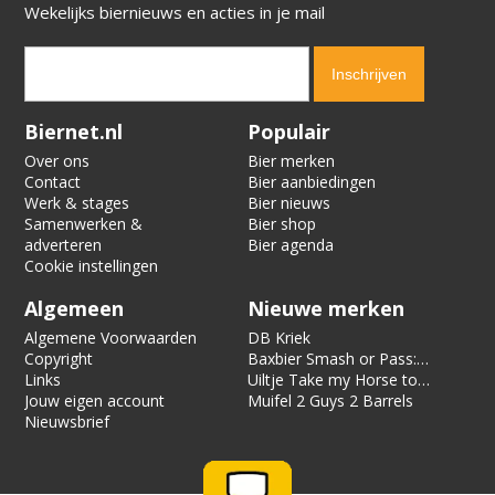
Wekelijks biernieuws en acties in je mail
Verification code:
3536
Biernet.nl
Populair
Over ons
Bier merken
Contact
Bier aanbiedingen
Werk & stages
Bier nieuws
Samenwerken &
Bier shop
adverteren
Bier agenda
Cookie instellingen
Algemeen
Nieuwe merken
Algemene Voorwaarden
DB Kriek
Copyright
Baxbier Smash or Pass:
Links
Strata
Uiltje Take my Horse to
Jouw eigen account
the Hotel Room
Muifel 2 Guys 2 Barrels
Nieuwsbrief