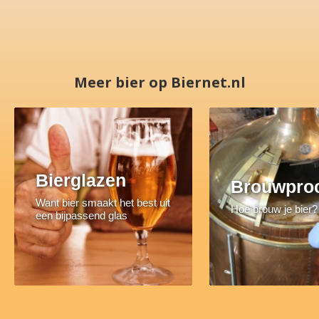
Meer bier op Biernet.nl
Bierglazen
Brouwpro
Want bier smaakt het best uit
Hoe brouw je bier?
een bijpassend glas