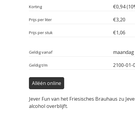
€0,94 (10
Korting
€3,20
Prijs per liter
€1,06
Prijs per stuk
maandag 
Geldig vanaf
2100-01-
Geldig t/m
Alléén online
Jever Fun van het Friesisches Brauhaus zu Jeve
alcohol overblijft.