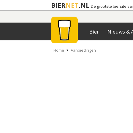
BIER
NET
.NL
De grootste biersite v
Bier
Nieuws & A
Home
Aanbiedingen