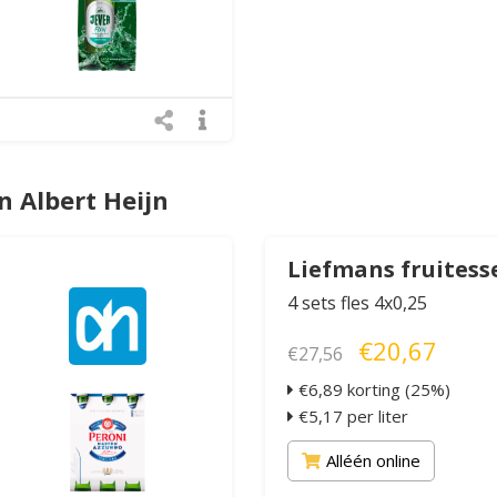
 Albert Heijn
Liefmans fruitess
4 sets fles 4x0,25
€20,67
€27,56
€6,89 korting (25%)
€5,17 per liter
Alléén online