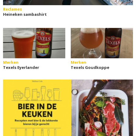
Reclames
Heineken sambashirt
Merken
Merken
Texels Eyerlander
Texels Goudkoppe