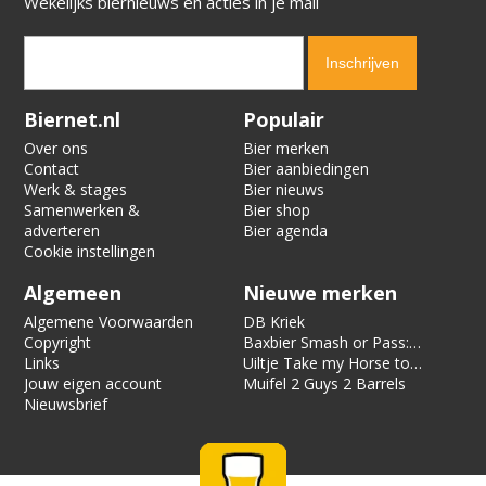
Wekelijks biernieuws en acties in je mail
Verification code:
5652
Biernet.nl
Populair
Over ons
Bier merken
Contact
Bier aanbiedingen
Werk & stages
Bier nieuws
Samenwerken &
Bier shop
adverteren
Bier agenda
Cookie instellingen
Algemeen
Nieuwe merken
Algemene Voorwaarden
DB Kriek
Copyright
Baxbier Smash or Pass:
Links
Strata
Uiltje Take my Horse to
Jouw eigen account
the Hotel Room
Muifel 2 Guys 2 Barrels
Nieuwsbrief