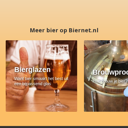
Meer bier op Biernet.nl
Bierglazen
Brouwpro
Want bier smaakt het best uit
Hoe brouw je bier?
een bijpassend glas