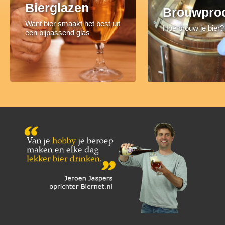
Bierglazen
Brouwpro
Want bier smaakt het best uit
Hoe brouw je bier?
een bijpassend glas