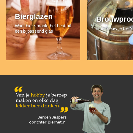
Bierglazen
Brouwpro
Want bier smaakt het best uit
Hoe brouw je bier?
een bijpassend glas