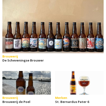
Brouwerij
De Scheveningse Brouwer
Brouwerij
Merken
Brouwerij de Poel
St. Bernardus Pater 6