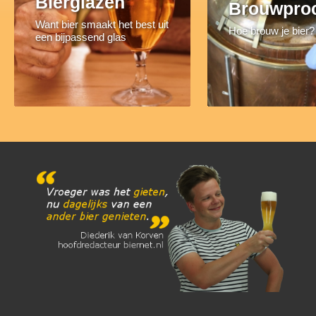
Bierglazen
Brouwpro
Want bier smaakt het best uit
Hoe brouw je bier?
een bijpassend glas