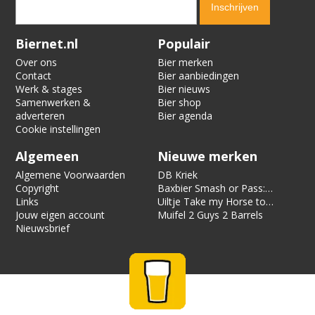
Verification code:
4155
Biernet.nl
Populair
Over ons
Bier merken
Contact
Bier aanbiedingen
Werk & stages
Bier nieuws
Samenwerken &
Bier shop
adverteren
Bier agenda
Cookie instellingen
Algemeen
Nieuwe merken
Algemene Voorwaarden
DB Kriek
Copyright
Baxbier Smash or Pass:
Links
Strata
Uiltje Take my Horse to
Jouw eigen account
the Hotel Room
Muifel 2 Guys 2 Barrels
Nieuwsbrief