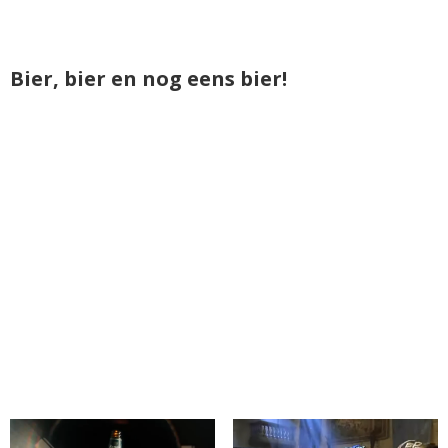
Bier, bier en nog eens bier!