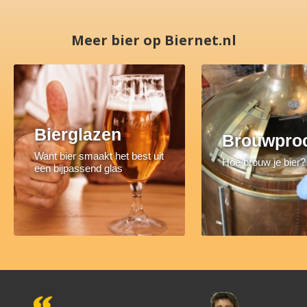
Meer bier op Biernet.nl
Bierglazen
Brouwpro
Want bier smaakt het best uit
Hoe brouw je bier?
een bijpassend glas