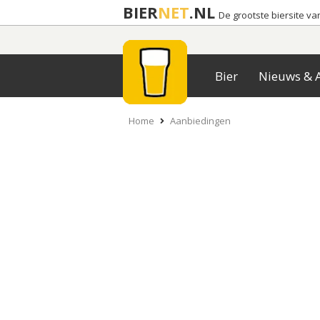
BIER
NET
.NL
De grootste biersite v
Bier
Nieuws & A
Home
Aanbiedingen