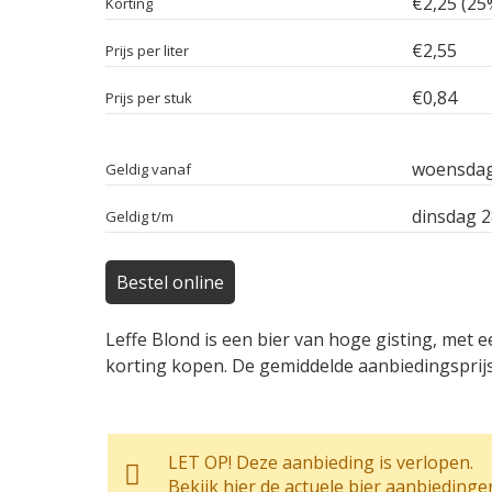
€2,25 (25
Korting
€2,55
Prijs per liter
€0,84
Prijs per stuk
woensdag 
Geldig vanaf
dinsdag 2
Geldig t/m
Bestel online
Leffe Blond is een bier van hoge gisting, met 
korting kopen. De gemiddelde aanbiedingsprijs 
LET OP! Deze aanbieding is verlopen.
Bekijk hier de actuele bier aanbiedinge