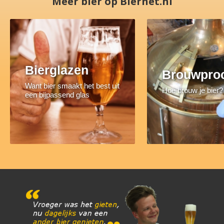
Meer bier op Biernet.nl
Bierglazen
Brouwpro
Want bier smaakt het best uit
Hoe brouw je bier?
een bijpassend glas