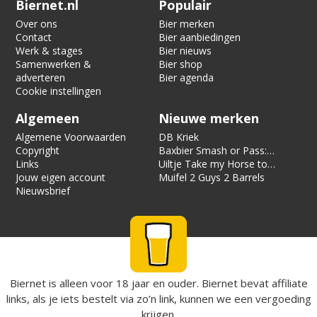
Biernet.nl
Populair
Over ons
Bier merken
Contact
Bier aanbiedingen
Werk & stages
Bier nieuws
Samenwerken &
Bier shop
adverteren
Bier agenda
Cookie instellingen
Algemeen
Nieuwe merken
Algemene Voorwaarden
DB Kriek
Copyright
Baxbier Smash or Pass:
Links
Strata
Uiltje Take my Horse to
Jouw eigen account
the Hotel Room
Muifel 2 Guys 2 Barrels
Nieuwsbrief
Biernet is alleen voor 18 jaar en ouder. Biernet bevat affiliate
links, als je iets bestelt via zo’n link, kunnen we een vergoeding
krijgen.