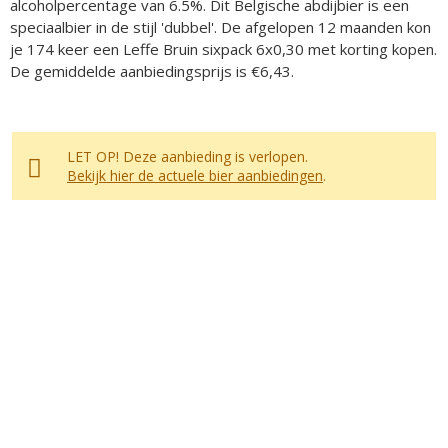
alcoholpercentage van 6.5%. Dit Belgische abdijbier is een
speciaalbier in de stijl 'dubbel'. De afgelopen 12 maanden kon
je 174 keer een Leffe Bruin sixpack 6x0,30 met korting kopen.
De gemiddelde aanbiedingsprijs is €6,43.
LET OP! Deze aanbieding is verlopen.
Bekijk hier de actuele bier aanbiedingen
.