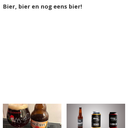
Bier, bier en nog eens bier!