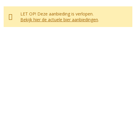
LET OP! Deze aanbieding is verlopen.
Bekijk hier de actuele bier aanbiedingen
.