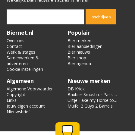
Verification code:
3382
Biernet.nl
Populair
Over ons
Bier merken
Contact
Bier aanbiedingen
Werk & stages
Bier nieuws
Samenwerken &
Bier shop
adverteren
Bier agenda
Cookie instellingen
Algemeen
Nieuwe merken
Algemene Voorwaarden
DB Kriek
Copyright
Baxbier Smash or Pass:
Links
Strata
Uiltje Take my Horse to
Jouw eigen account
the Hotel Room
Muifel 2 Guys 2 Barrels
Nieuwsbrief