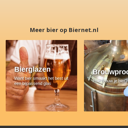
Meer bier op Biernet.nl
Bierglazen
Brouwpro
Want bier smaakt het best uit
Hoe brouw je bier?
een bijpassend glas