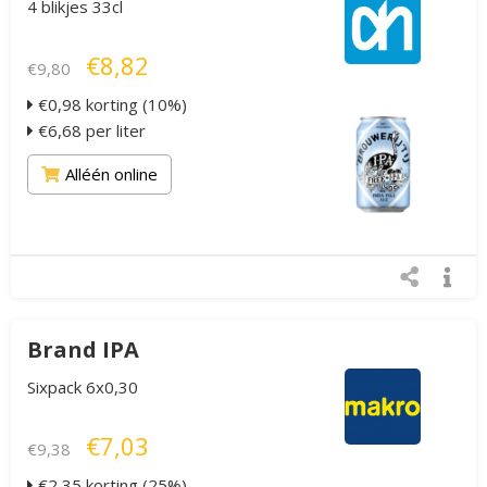
4 blikjes 33cl
€8,82
€9,80
€0,98 korting (10%)
€6,68 per liter
Alléén online
Brand IPA
Sixpack 6x0,30
€7,03
€9,38
€2,35 korting (25%)