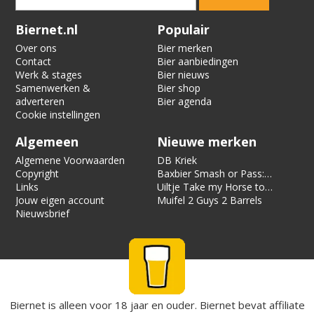
Verification code:
8153
Biernet.nl
Populair
Over ons
Bier merken
Contact
Bier aanbiedingen
Werk & stages
Bier nieuws
Samenwerken &
Bier shop
adverteren
Bier agenda
Cookie instellingen
Algemeen
Nieuwe merken
Algemene Voorwaarden
DB Kriek
Copyright
Baxbier Smash or Pass:
Links
Strata
Uiltje Take my Horse to
Jouw eigen account
the Hotel Room
Muifel 2 Guys 2 Barrels
Nieuwsbrief
Biernet is alleen voor 18 jaar en ouder. Biernet bevat affiliate