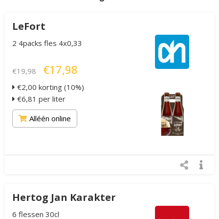
LeFort
2 4packs fles 4x0,33
€17,98
€19,98
€2,00 korting (10%)
€6,81 per liter
Alléén online
Hertog Jan Karakter
6 flessen 30cl