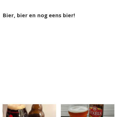
Bier, bier en nog eens bier!