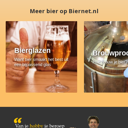
Meer bier op Biernet.nl
Bierglazen
Brouwpro
Want bier smaakt het best uit
Hoe brouw je bier?
een bijpassend glas