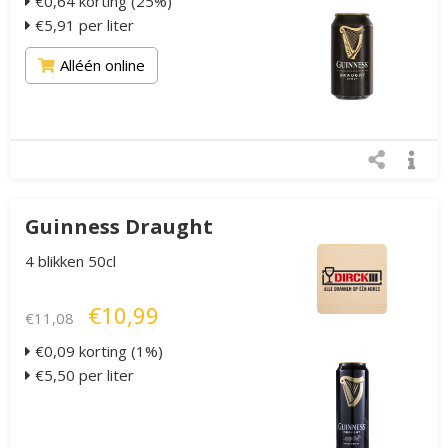
€0,64 korting (25%)
€5,91 per liter
Alléén online
Guinness Draught
4 blikken 50cl
€10,99
€11,08
€0,09 korting (1%)
€5,50 per liter