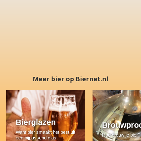
Meer bier op Biernet.nl
Bierglazen
Brouwpro
Want bier smaakt het best uit
Hoe brouw je bier?
een bijpassend glas