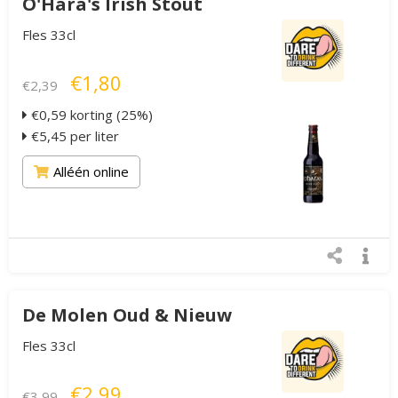
O'Hara's Irish Stout
Fles 33cl
€1,80
€2,39
€0,59 korting (25%)
€5,45 per liter
Alléén online
De Molen Oud & Nieuw
Fles 33cl
€2,99
€3,99