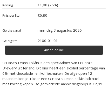
€1,00 (25%)
Korting
€6,80
Prijs per liter
maandag 3 augustus 2026
Geldig vanaf
2100-01-01
Geldig t/m
Alléén online
O'Hara's Leann Folláin is een speciaalbier van O'Hara's
Brewery uit Ierland. Dit bier heeft een alcohol percentage van
6% met chocolade- en koffiesmaken. De afgelopen 12
maanden kon je 1 keer een O'Hara's Leann Folláin blik 44cl
met korting kopen. De gemiddelde aanbiedingsprijs is €2,99.