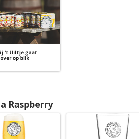
j 't Uiltje gaat
 over op blik
 a Raspberry