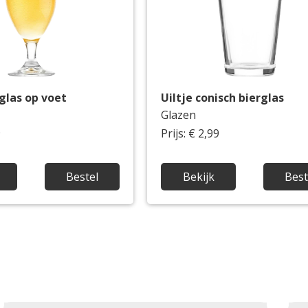
rglas op voet
Uiltje conisch bierglas
Glazen
9
Prijs: € 2,99
Bestel
Bekijk
Best