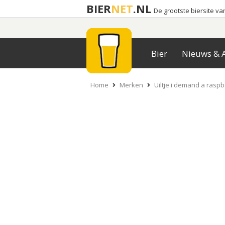
BIER
NET
.NL
De grootste biersite v
Bier
Nieuws & A
Home
Merken
Uiltje i demand a raspb