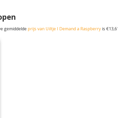
kopen
De gemiddelde
prijs van Uiltje I Demand a Raspberry
is €13,61