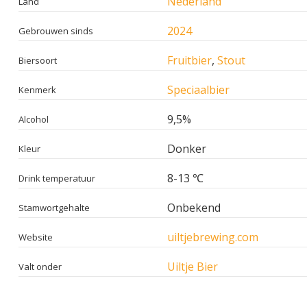
Nederland
Land
2024
Gebrouwen sinds
Fruitbier
,
Stout
Biersoort
Speciaalbier
Kenmerk
9,5%
Alcohol
Donker
Kleur
8-13 ℃
Drink temperatuur
Onbekend
Stamwortgehalte
uiltjebrewing.com
Website
Uiltje Bier
Valt onder