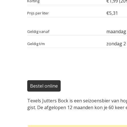
€1,99 (20
Korting
€5,31
Prijs per liter
maandag 
Geldig vanaf
zondag 2
Geldig t/m
Bestel online
Texels Jutters Bock is een seizoensbier van h
gist. De afgelopen 12 maanden kon je 60 keer e