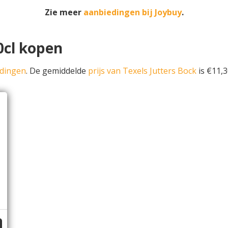
Zie meer
aanbiedingen bij Joybuy
.
30cl kopen
edingen
. De gemiddelde
prijs van Texels Jutters Bock
is €11,30