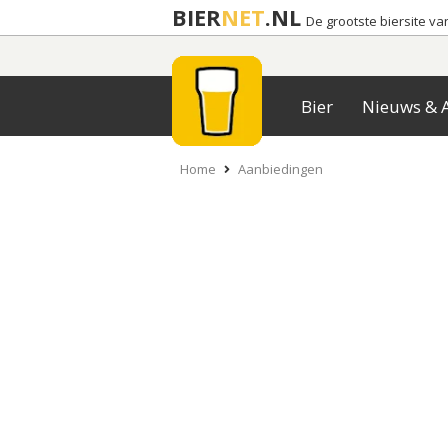
BIER
NET
.NL
De grootste biersite v
Bier
Nieuws & A
Home
Aanbiedingen