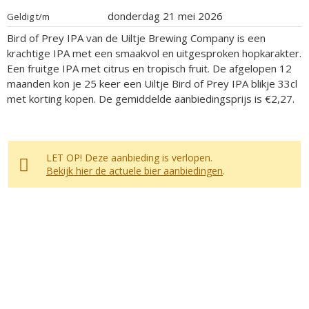
donderdag 21 mei 2026
Geldig t/m
Bird of Prey IPA van de Uiltje Brewing Company is een
krachtige IPA met een smaakvol en uitgesproken hopkarakter.
Een fruitge IPA met citrus en tropisch fruit. De afgelopen 12
maanden kon je 25 keer een Uiltje Bird of Prey IPA blikje 33cl
met korting kopen. De gemiddelde aanbiedingsprijs is €2,27.
LET OP! Deze aanbieding is verlopen.
Bekijk hier de actuele bier aanbiedingen
.