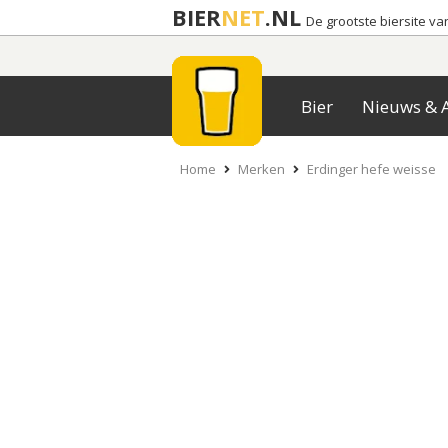
BIER
NET
.NL
De grootste biersite v
Bier
Nieuws & A
Home
Merken
Erdinger hefe weisse