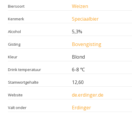
Weizen
Biersoort
Speciaalbier
Kenmerk
5,3%
Alcohol
Bovengisting
Gisting
Blond
Kleur
6-8 ℃
Drink temperatuur
12,60
Stamwortgehalte
de.erdinger.de
Website
Erdinger
Valt onder