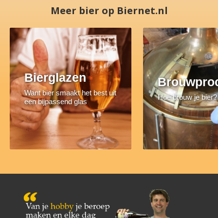
Meer bier op Biernet.nl
Bierglazen
Brouwpro
Want bier smaakt het best uit
Hoe brouw je bier?
een bijpassend glas