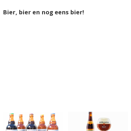
Bier, bier en nog eens bier!