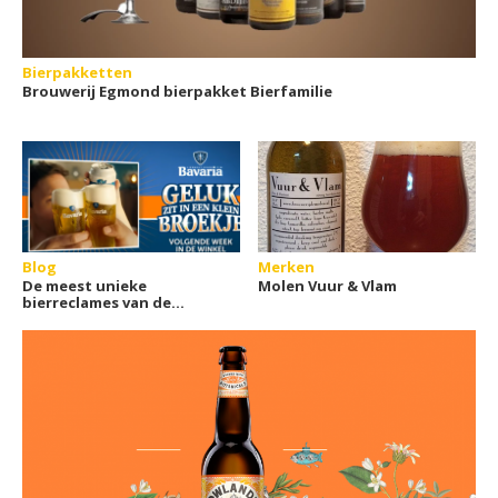
Bierpakketten
Brouwerij Egmond bierpakket Bierfamilie
Blog
Merken
De meest unieke
Molen Vuur & Vlam
bierreclames van de
afgelopen EK's en WK's
voetbal