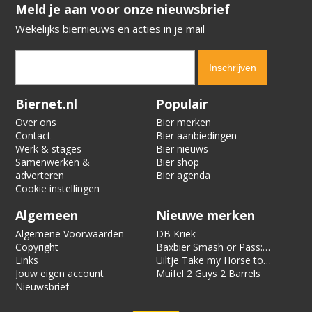
​​​​​​​Meld je aan voor onze nieuwsbrief
Wekelijks biernieuws en acties in je mail
Verification code:
6982
Biernet.nl
Populair
Over ons
Bier merken
Contact
Bier aanbiedingen
Werk & stages
Bier nieuws
Samenwerken &
Bier shop
adverteren
Bier agenda
Cookie instellingen
Algemeen
Nieuwe merken
Algemene Voorwaarden
DB Kriek
Copyright
Baxbier Smash or Pass:
Links
Strata
Uiltje Take my Horse to
Jouw eigen account
the Hotel Room
Muifel 2 Guys 2 Barrels
Nieuwsbrief