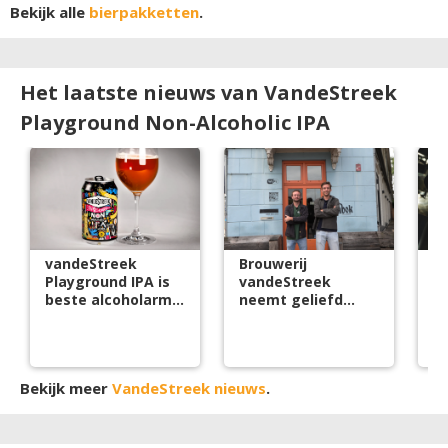
Bekijk alle
bierpakketten
.
Het laatste nieuws van VandeStreek
Playground Non-Alcoholic IPA
vandeStreek
Brouwerij
v
Playground IPA is
vandeStreek
b
beste alcoholarme
neemt geliefd
oo
bier ter wereld
buurtcafé over en
lanceert
crowdfunding
Bekijk meer
VandeStreek nieuws
.