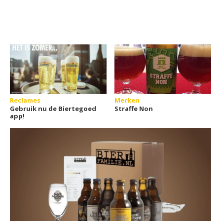
Reclames
Merken
Gebruik nu de Biertegoed
Straffe Non
app!