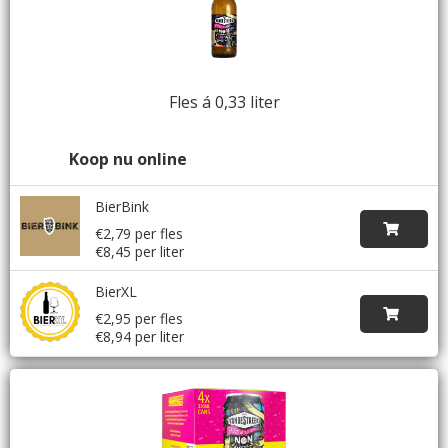
Fles á 0,33 liter
Koop nu online
BierBink
€2,79 per fles
€8,45 per liter
BierXL
€2,95 per fles
€8,94 per liter