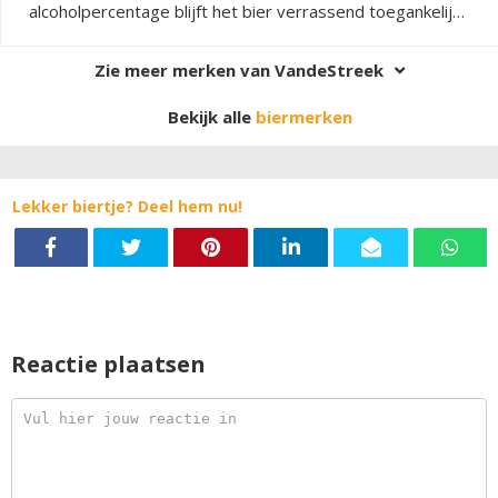
alcoholpercentage blijft het bier verrassend toegankelijk
en gevaarlijk doordrinkbaar, met een fluweelzacht
mondgevoel en volop sappige hopkarakter.
Zie meer merken van VandeStreek
Bekijk alle
biermerken
Lekker biertje? Deel hem nu!
Reactie plaatsen