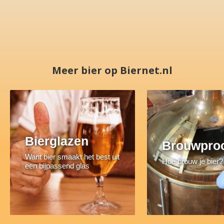
Meer bier op Biernet.nl
Bierglazen
Brouwpro
Want bier smaakt het best uit
Hoe brouw je bier?
een bijpassend glas