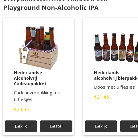
Playground Non-Alcoholic IPA
Nederlandse
Nederlands
Alcoholvrij
alcoholvrij bierpak
Cadeaupakket
Doos met 6 flesjes
Cadeauverpakking met
€21,45
6 flesjes
€24,45
Bekijk
Bestel
Bekijk
Bes