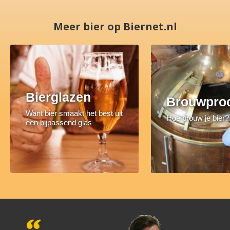
Meer bier op Biernet.nl
Bierglazen
Brouwpro
Want bier smaakt het best uit
Hoe brouw je bier?
een bijpassend glas