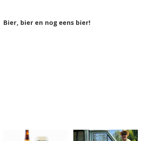
Bier, bier en nog eens bier!