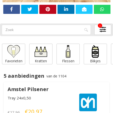
1
Favorieten
Kratten
Flessen
Blikjes
5 aanbiedingen
van de 1104
Amstel Pilsener
Tray 24x0,50
€20,97
€27,96