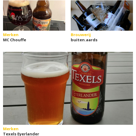
Merken
Brouwerij
MC Chouffe
buiten.aards
Merken
Texels Eyerlander