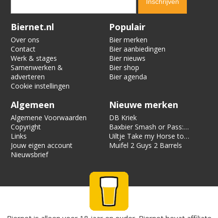
Verification code:
1036
Biernet.nl
Populair
Over ons
Bier merken
Contact
Bier aanbiedingen
Werk & stages
Bier nieuws
Samenwerken &
Bier shop
adverteren
Bier agenda
Cookie instellingen
Algemeen
Nieuwe merken
Algemene Voorwaarden
DB Kriek
Copyright
Baxbier Smash or Pass:
Links
Strata
Uiltje Take my Horse to
Jouw eigen account
the Hotel Room
Muifel 2 Guys 2 Barrels
Nieuwsbrief