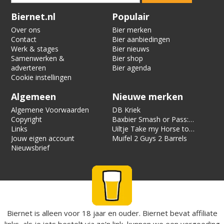
Verification code:
4663
Biernet.nl
Populair
Over ons
Bier merken
Contact
Bier aanbiedingen
Werk & stages
Bier nieuws
Samenwerken &
Bier shop
adverteren
Bier agenda
Cookie instellingen
Algemeen
Nieuwe merken
Algemene Voorwaarden
DB Kriek
Copyright
Baxbier Smash or Pass:
Links
Strata
Uiltje Take my Horse to
Jouw eigen account
the Hotel Room
Muifel 2 Guys 2 Barrels
Nieuwsbrief
Biernet is alleen voor 18 jaar en ouder. Biernet bevat affiliate