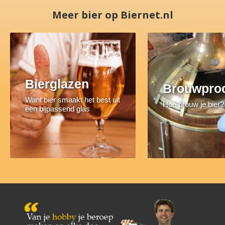
Meer bier op Biernet.nl
Bierglazen
Brouwpro
Want bier smaakt het best uit
Hoe brouw je bier?
een bijpassend glas