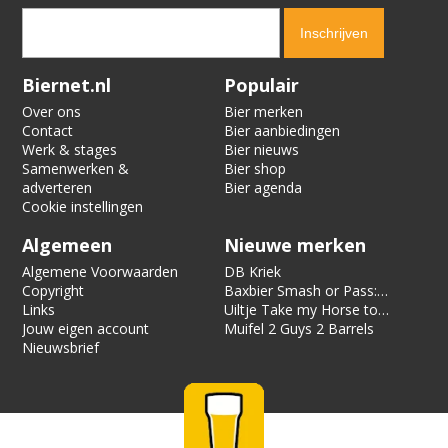
Verification code:
9405
Biernet.nl
Populair
Over ons
Bier merken
Contact
Bier aanbiedingen
Werk & stages
Bier nieuws
Samenwerken &
Bier shop
adverteren
Bier agenda
Cookie instellingen
Algemeen
Nieuwe merken
Algemene Voorwaarden
DB Kriek
Copyright
Baxbier Smash or Pass:
Links
Strata
Uiltje Take my Horse to
Jouw eigen account
the Hotel Room
Muifel 2 Guys 2 Barrels
Nieuwsbrief