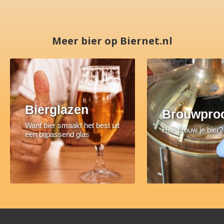
Meer bier op Biernet.nl
Bierglazen
Brouwpro
Want bier smaakt het best uit
Hoe brouw je bier?
een bijpassend glas