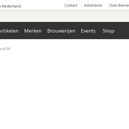
Contact
Adverteren
Over Bierne
an Nederland
rtikelen
Merken
Brouwerijen
Events
Shop
ond 00