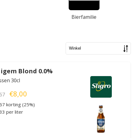
Bierfamilie
ligem Blond 0.0%
essen 30cl
€8,00
67
67 korting (25%)
3 per liter