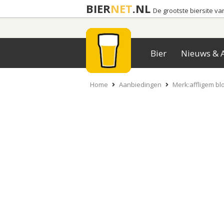
BIER
NET
.NL
De grootste biersite v
Bier
Nieuws & A
Home
Aanbiedingen
Merk:affligem bl