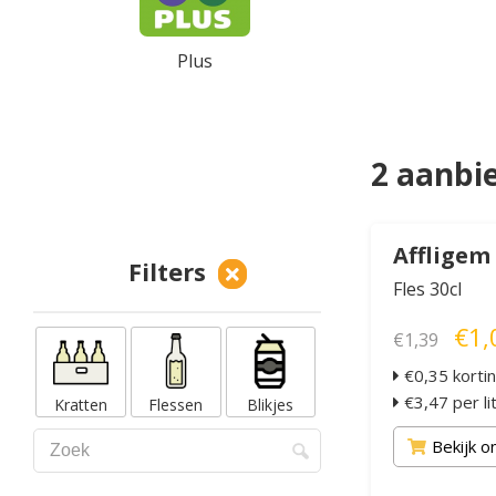
Plus
2 aanbi
Affligem
Filters
Fles 30cl
€1,
€1,39
€0,35 korti
€3,47 per li
Kratten
Flessen
Blikjes
Bekijk o