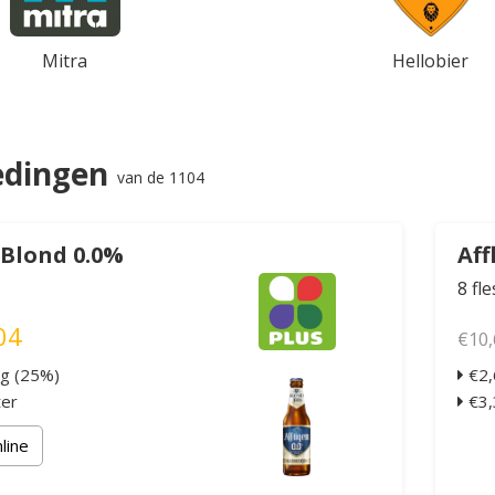
Mitra
Hellobier
edingen
van de 1104
 Blond 0.0%
Aff
8 fl
04
€10,
ng (25%)
€2,
ter
€3,3
nline