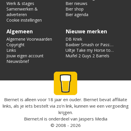
Werk & stages
Bier nieuws
Samenwerken &
Bier shop
adverteren
Bier agenda
Cookie instellingen
Algemeen
Nieuwe merken
Algemene Voorwaarden
DB Kriek
Copyright
Baxbier Smash or Pass:
Links
Strata
Uiltje Take my Horse to
Jouw eigen account
the Hotel Room
Muifel 2 Guys 2 Barrels
Nieuwsbrief
Biernet is alleen voor 18 jaar en ouder. Biernet bevat affiliate
links, als je iets bestelt via zo’n link, kunnen we een vergoeding
krijgen.
Biernet.nl
is onderdeel van
Jaspers Media
© 2008 - 2026