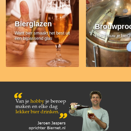
Bierglazen
Brouwpro
Want bier smaakt het best uit
Hoe brouw je bier?
een bijpassend glas