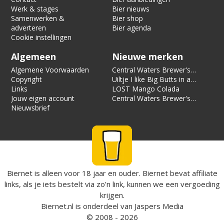
Werk & stages
Bier nieuws
Samenwerken &
Bier shop
adverteren
Bier agenda
Cookie instellingen
Algemeen
Nieuwe merken
Algemene Voorwaarden
Central Waters Brewer's
Copyright
Reserve Pecan Kringle
Uiltje I like Big Butts in a
Links
Stout
Can of Limes
LOST Mango Colada
Jouw eigen account
Central Waters Brewer's
Nieuwsbrief
Reserve Cassian Sunset
Biernet is alleen voor 18 jaar en ouder. Biernet bevat affiliate
links, als je iets bestelt via zo’n link, kunnen we een vergoeding
krijgen.
Biernet.nl
is onderdeel van
Jaspers Media
© 2008 - 2026