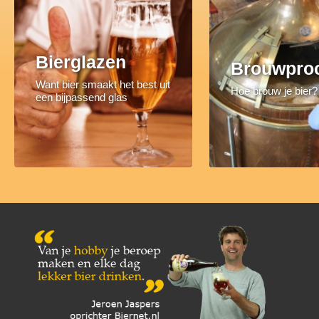
Bierglazen
Brouwpro
Want bier smaakt het best uit
Hoe brouw je bier?
een bijpassend glas