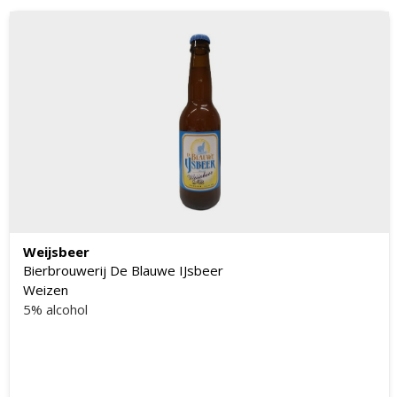
fris van karakter. Best zo vers mogelijk gedronken.
Weijsbeer
Bierbrouwerij De Blauwe IJsbeer
Weizen
5% alcohol