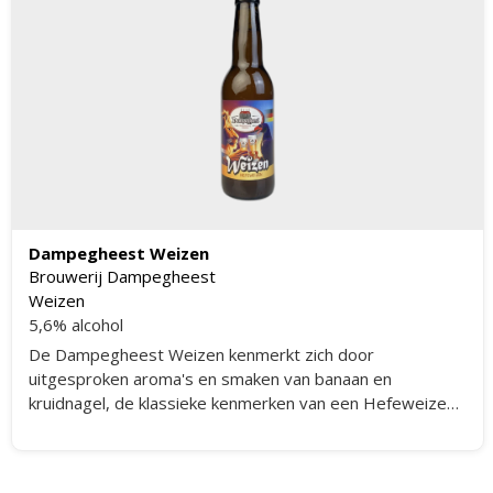
Dampegheest Weizen
Brouwerij Dampegheest
Weizen
5,6% alcohol
De Dampegheest Weizen kenmerkt zich door
uitgesproken aroma's en smaken van banaan en
kruidnagel, de klassieke kenmerken van een Hefeweizen.
Deze smaken zijn niet het gevolg van toevoegingen,
maar worden puur door gist en mout voortgebracht via
specifieke brouwtechnieken. Het bier is ongefilterd en