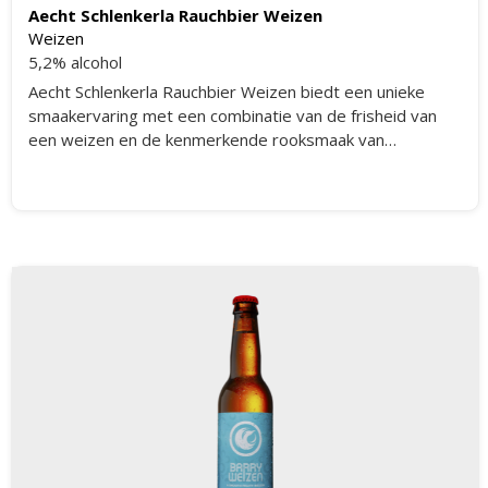
Aecht Schlenkerla Rauchbier Weizen
Weizen
5,2% alcohol
Aecht Schlenkerla Rauchbier Weizen biedt een unieke
smaakervaring met een combinatie van de frisheid van
een weizen en de kenmerkende rooksmaak van
Schlenkerla. Het bier heeft een volle body met tonen van
gerookte mout, lichte fruitigheid en een subtiele
zoetheid. De rooksmaak is prominent aanwezig, maar
wordt mooi in balans gebracht door de zachte
tarwekarakteristieken. Dit maakt het een bijzonder en
complex bier dat perfect is voor liefhebbers van unieke
bierstijlen.