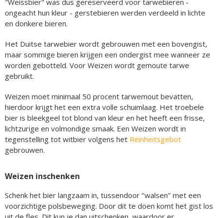
"Weissbier" was dus gereserveerd voor tarwebieren -
ongeacht hun kleur - gerstebieren werden verdeeld in lichte
en donkere bieren.
Het Duitse tarwebier wordt gebrouwen met een bovengist,
maar sommige bieren krijgen een ondergist mee wanneer ze
worden gebotteld. Voor Weizen wordt gemoute tarwe
gebruikt.
Weizen moet minimaal 50 procent tarwemout bevatten,
hierdoor krijgt het een extra volle schuimlaag. Het troebele
bier is bleekgeel tot blond van kleur en het heeft een frisse,
lichtzurige en volmondige smaak. Een Weizen wordt in
tegenstelling tot witbier volgens het
Reinheitsgebot
gebrouwen.
Weizen inschenken
Schenk het bier langzaam in, tussendoor ‘’walsen’’ met een
voorzichtige polsbeweging. Door dit te doen komt het gist los
uit de fles. Dit kun je dan uitschenken, waardoor er