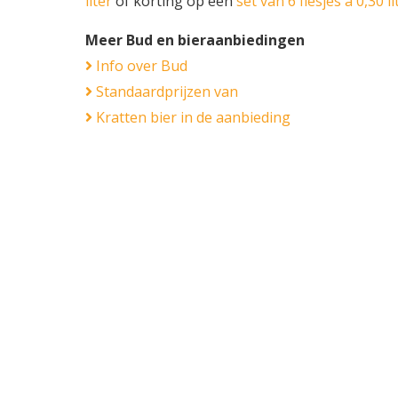
liter
of korting op een
set van 6 flesjes á 0,30 li
Meer Bud en bieraanbiedingen
Info over Bud
Standaardprijzen van
Kratten bier in de aanbieding