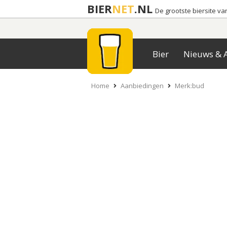
BIER
NET
.NL
De grootste biersite v
Bier
Nieuws & A
Home
Aanbiedingen
Merk:bud