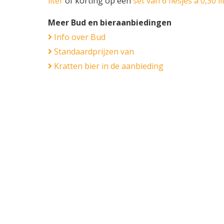
liter
of korting op een
set van 6 flesjes á 0,30 li
Meer Bud en bieraanbiedingen
Info over Bud
Standaardprijzen van
Kratten bier in de aanbieding