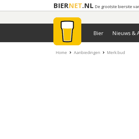
BIER
NET
.NL
De grootste biersite v
Bier
Nieuws & A
Home
Aanbiedingen
Merk:bud