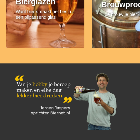
Bierglazen
Brouwpro
Want bier smaakt het best uit
Hoe brouw je bier?
een bijpassend glas