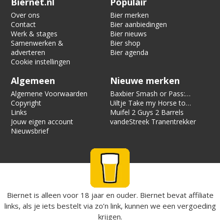
Biernet.nl
Populair
Over ons
Bier merken
Contact
Bier aanbiedingen
Werk & stages
Bier nieuws
Samenwerken &
Bier shop
adverteren
Bier agenda
Cookie instellingen
Algemeen
Nieuwe merken
Algemene Voorwaarden
Baxbier Smash or Pass:
Copyright
Strata
Uiltje Take my Horse to
Links
the Hotel Room
Muifel 2 Guys 2 Barrels
Jouw eigen account
vandeStreek Tranentrekker
Nieuwsbrief
Biernet is alleen voor 18 jaar en ouder. Biernet bevat affiliate
links, als je iets bestelt via zo’n link, kunnen we een vergoeding
krijgen.