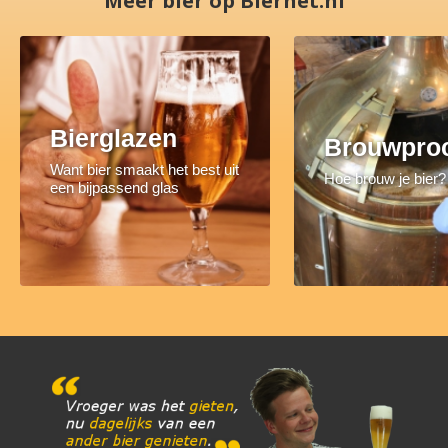
Meer bier op Biernet.nl
Bierglazen
Brouwpro
Want bier smaakt het best uit
Hoe brouw je bier?
een bijpassend glas