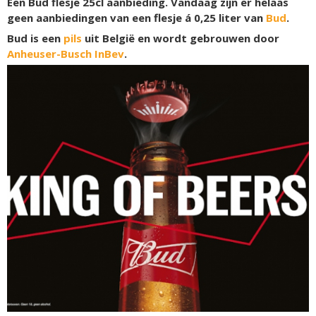
Een Bud flesje 25cl aanbieding. Vandaag zijn er helaas
geen aanbiedingen van een flesje á 0,25 liter van
Bud
.
Bud is een
pils
uit België en wordt gebrouwen door
Anheuser-Busch InBev
.