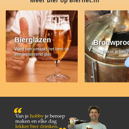
Meer bier op Biernet.nl
Bierglazen
Brouwpro
Want bier smaakt het best uit
Hoe brouw je bier?
een bijpassend glas