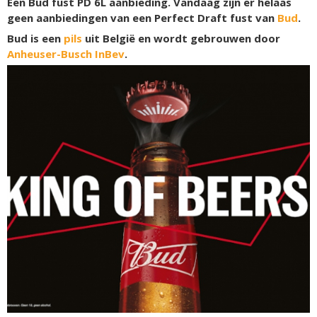
Een Bud fust PD 6L aanbieding. Vandaag zijn er helaas
geen aanbiedingen van een Perfect Draft fust van
Bud
.
Bud is een
pils
uit België en wordt gebrouwen door
Anheuser-Busch InBev
.