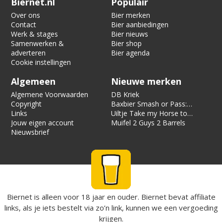
Biernet.nl
Populair
Over ons
Bier merken
Contact
Bier aanbiedingen
Werk & stages
Bier nieuws
Samenwerken &
Bier shop
adverteren
Bier agenda
Cookie instellingen
Algemeen
Nieuwe merken
Algemene Voorwaarden
DB Kriek
Copyright
Baxbier Smash or Pass:
Links
Strata
Uiltje Take my Horse to
Jouw eigen account
the Hotel Room
Muifel 2 Guys 2 Barrels
Nieuwsbrief
Biernet is alleen voor 18 jaar en ouder. Biernet bevat affiliate
links, als je iets bestelt via zo’n link, kunnen we een vergoeding
krijgen.