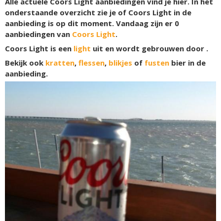
Alle actuele Coors Light aanbiedingen vind je hier. In het
onderstaande overzicht zie je of Coors Light in de
aanbieding is op dit moment. Vandaag zijn er
0
aanbiedingen van
Coors Light
.
Coors Light is een
light
uit en wordt gebrouwen door .
Bekijk ook
kratten
,
flessen
,
blikjes
of
fusten
bier in de
aanbieding.