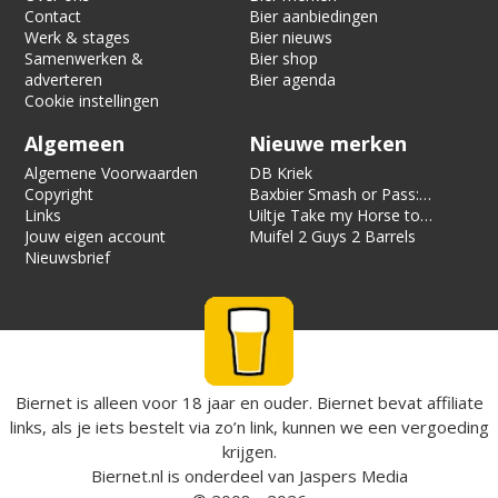
Contact
Bier aanbiedingen
Werk & stages
Bier nieuws
Samenwerken &
Bier shop
adverteren
Bier agenda
Cookie instellingen
Algemeen
Nieuwe merken
Algemene Voorwaarden
DB Kriek
Copyright
Baxbier Smash or Pass:
Links
Strata
Uiltje Take my Horse to
Jouw eigen account
the Hotel Room
Muifel 2 Guys 2 Barrels
Nieuwsbrief
Biernet is alleen voor 18 jaar en ouder. Biernet bevat affiliate
links, als je iets bestelt via zo’n link, kunnen we een vergoeding
krijgen.
Biernet.nl
is onderdeel van
Jaspers Media