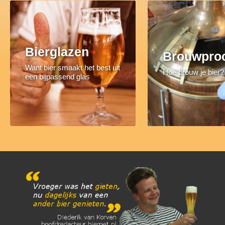
Bierglazen
Brouwpro
Want bier smaakt het best uit
Hoe brouw je bier?
een bijpassend glas