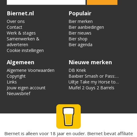
Verification code:
1095
Biernet.nl
Populair
Over ons
Bier merken
Contact
Bier aanbiedingen
Werk & stages
Bier nieuws
Samenwerken &
Bier shop
adverteren
Bier agenda
Cookie instellingen
Algemeen
Nieuwe merken
Algemene Voorwaarden
DB Kriek
Copyright
Baxbier Smash or Pass:
Links
Strata
Uiltje Take my Horse to
Jouw eigen account
the Hotel Room
Muifel 2 Guys 2 Barrels
Nieuwsbrief
Biernet is alleen voor 18 jaar en ouder. Biernet bevat affiliate