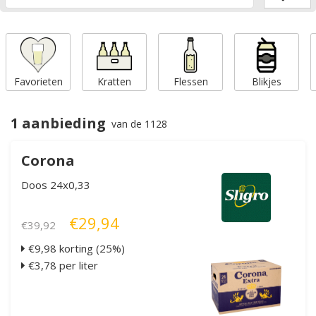
Favorieten
Kratten
Flessen
Blikjes
1 aanbieding
van de 1128
Corona
Doos 24x0,33
€29,94
€39,92
€9,98 korting (25%)
€3,78 per liter