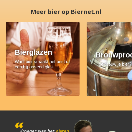
Meer bier op Biernet.nl
Bierglazen
Brouwpro
Want bier smaakt het best uit
Hoe brouw je bier?
een bijpassend glas