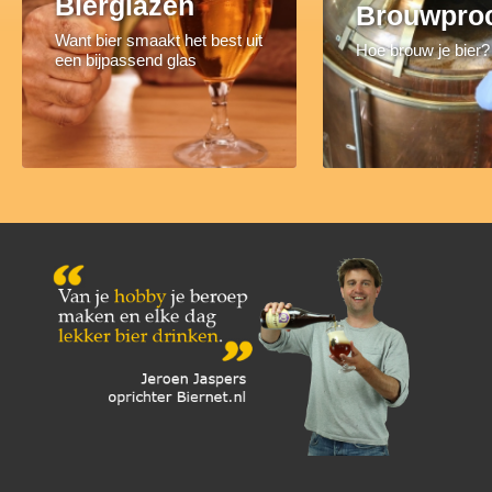
Bierglazen
Brouwpro
Want bier smaakt het best uit
Hoe brouw je bier?
een bijpassend glas