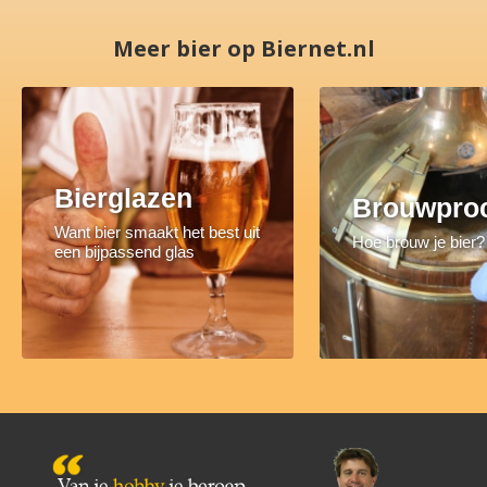
Meer bier op Biernet.nl
Bierglazen
Brouwpro
Want bier smaakt het best uit
Hoe brouw je bier?
een bijpassend glas