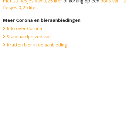
met 20 flesjes van 0,25 liter
of korting op een
doos van 12
flesjes 0,25 liter
.
Meer Corona en bieraanbiedingen
Info over Corona
Standaardprijzen van
Kratten bier in de aanbieding