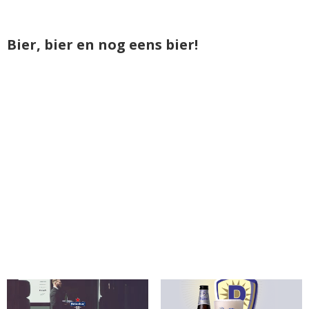
Bier, bier en nog eens bier!