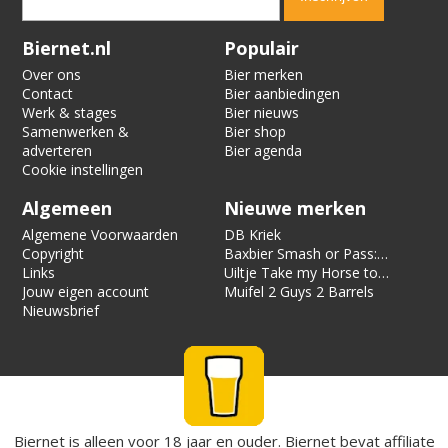
Verification code:
9353
Biernet.nl
Populair
Over ons
Bier merken
Contact
Bier aanbiedingen
Werk & stages
Bier nieuws
Samenwerken &
Bier shop
adverteren
Bier agenda
Cookie instellingen
Algemeen
Nieuwe merken
Algemene Voorwaarden
DB Kriek
Copyright
Baxbier Smash or Pass:
Links
Strata
Uiltje Take my Horse to
Jouw eigen account
the Hotel Room
Muifel 2 Guys 2 Barrels
Nieuwsbrief
Biernet is alleen voor 18 jaar en ouder. Biernet bevat affiliate